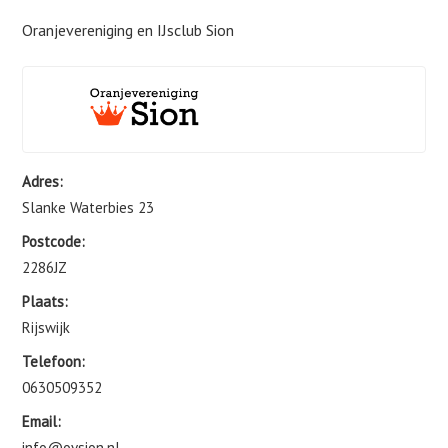
Oranjevereniging en IJsclub Sion
Adres:
Slanke Waterbies 23
Postcode:
2286JZ
Plaats:
Rijswijk
Telefoon:
0630509352
Email:
info@ovsion.nl