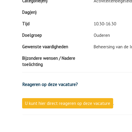
Categorie(ën)
Activiteitenbegeleid
Dag(en)
Tijd
10.30-16.30
Doelgroep
Ouderen
Gewenste vaardigheden
Beheersing van de Ir
Bijzondere wensen / Nadere
toelichting
Reageren op deze vacature?
U kunt hier direct reageren op deze vacature
.