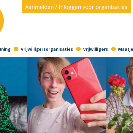
Aanmelden / Inloggen voor organisaties
!
uning
Vrijwilligersorganisaties
Vrijwilligers
Maatjes