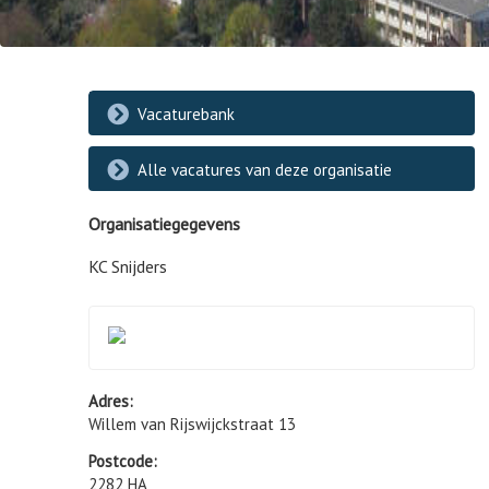
Vacaturebank
Alle vacatures van deze organisatie
Organisatiegegevens
KC Snijders
Adres:
Willem van Rijswijckstraat 13
Postcode:
2282 HA