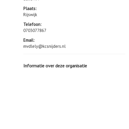
Plaats:
Rijswijk
Telefoon:
0703077867
Email:
mvdlely@kcsnijders.nl
Informatie over deze organisatie