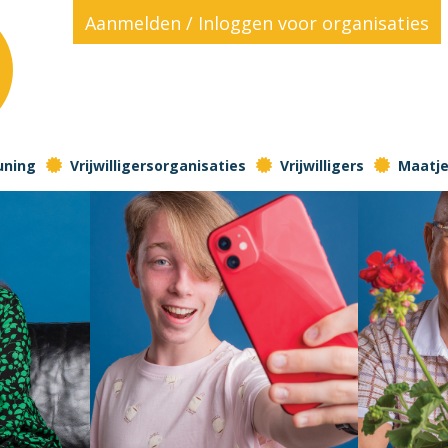
Aanmelden / Inloggen voor organisaties
!
uning
Vrijwilligersorganisaties
Vrijwilligers
Maatjes