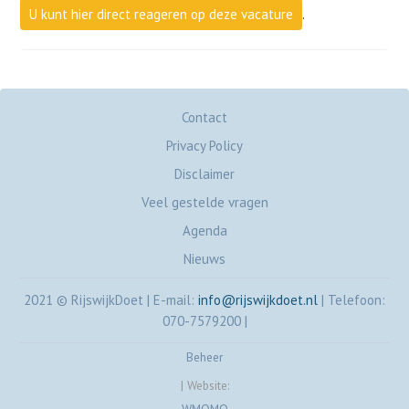
U kunt hier direct reageren op deze vacature
.
Contact
Privacy Policy
Disclaimer
Veel gestelde vragen
Agenda
Nieuws
2021 © RijswijkDoet
|
E-mail:
info@rijswijkdoet.nl
|
Telefoon:
070-7579200
|
Beheer
|
Website: