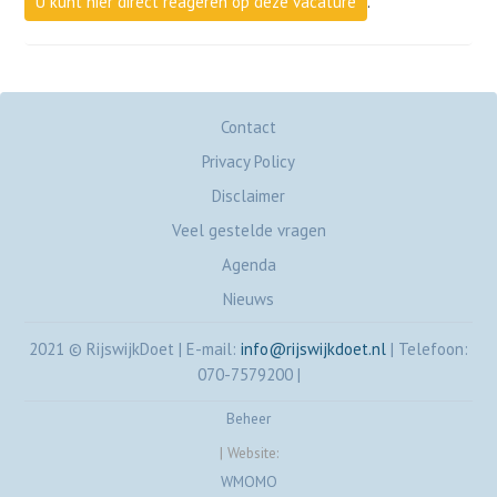
U kunt hier direct reageren op deze vacature
.
Contact
Privacy Policy
Disclaimer
Veel gestelde vragen
Agenda
Nieuws
2021 © RijswijkDoet
|
E-mail:
info@rijswijkdoet.nl
|
Telefoon:
070-7579200
|
Beheer
|
Website:
WMOMO