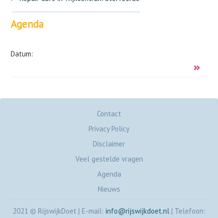
Agenda
Datum:
Contact
Privacy Policy
Disclaimer
Veel gestelde vragen
Agenda
Nieuws
2021 © RijswijkDoet
|
E-mail:
info@rijswijkdoet.nl
|
Telefoon: